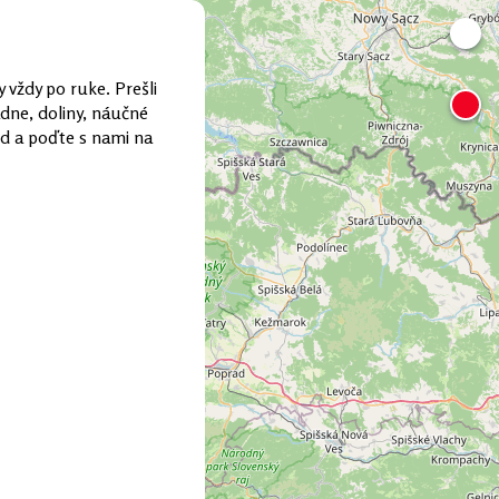
 vždy po ruke. Prešli
adne, doliny, náučné
end a poďte s nami na