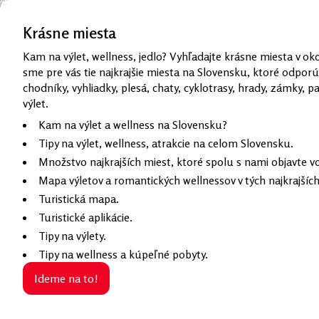
Kategórie
Krásne miesta
Zanechajte nám spätnú väzbu
Kam na výlet, wellness, jedlo? Vyhľadajte krásne miesta v oko
sme pre vás tie najkrajšie miesta na Slovensku, ktoré odporú
chodníky, vyhliadky, plesá, chaty, cyklotrasy, hrady, zámky, 
výlet.
Kam na výlet a wellness na Slovensku?
Tipy na výlet, wellness, atrakcie na celom Slovensku.
Množstvo najkrajších miest, ktoré spolu s nami objavte v
Mapa výletov a romantických wellnessov v tých najkrajšíc
Turistická mapa.
Turistické aplikácie.
Tipy na výlety.
Tipy na wellness a kúpeľné pobyty.
Ideme na to!