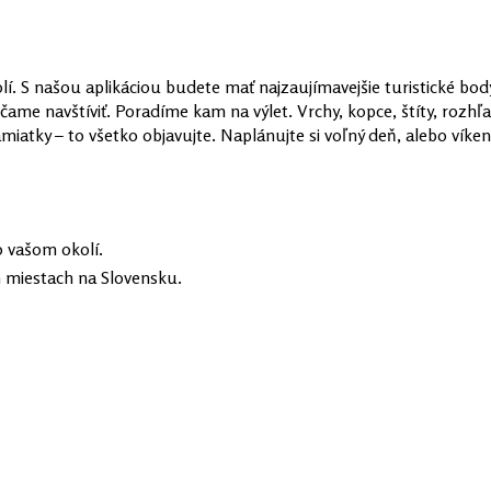
lí. S našou aplikáciou budete mať najzaujímavejšie turistické body
čame navštíviť. Poradíme kam na výlet. Vrchy, kopce, štíty, rozhľ
pamiatky – to všetko objavujte. Naplánujte si voľný deň, alebo vík
o vašom okolí.
h miestach na Slovensku.